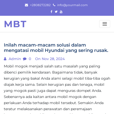
Skip
+2808272282
info@yourmail.com
to
content
MBT
Inilah macam-macam solusi dalam
mengatasi mobil Hyundai yang sering rusak.
Admin
0
On Nov 28, 2024
Mobil mogok menjadi salah satu masalah yang paling
dibenci pemilik kendaraan. Bagaimana tidak, banyak
kerugian yang bakal Anda alami selagi mobil tiba-tiba ogah
diajak kerja sama. Selain kerugian pas dan tenaga, mobil
yang mogok pasti juga dapat menguras dompet Anda.
Sebenarnya ada kaitan antara mobil mogok dengan
perlakuan Anda terhadap mobil tersebut. Semakin Anda
teratur melaksanakan perawatan dan peremajaan