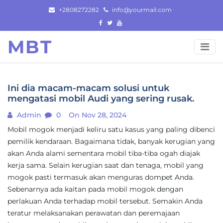
Skip
+2808272282
info@yourmail.com
to
content
MBT
Ini dia macam-macam solusi untuk
mengatasi mobil Audi yang sering rusak.
Admin
0
On Nov 28, 2024
Mobil mogok menjadi keliru satu kasus yang paling dibenci
pemilik kendaraan. Bagaimana tidak, banyak kerugian yang
akan Anda alami sementara mobil tiba-tiba ogah diajak
kerja sama. Selain kerugian saat dan tenaga, mobil yang
mogok pasti termasuk akan menguras dompet Anda.
Sebenarnya ada kaitan pada mobil mogok dengan
perlakuan Anda terhadap mobil tersebut. Semakin Anda
teratur melaksanakan perawatan dan peremajaan