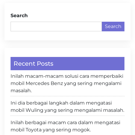
Search
Search
Recent Posts
Inilah macam-macam solusi cara memperbaiki
mobil Mercedes Benz yang sering mengalami
masalah.
Ini dia berbagai langkah dalam mengatasi
mobil Wuling yang sering mengalami masalah.
Inilah berbagai macam cara dalam mengatasi
mobil Toyota yang sering mogok.