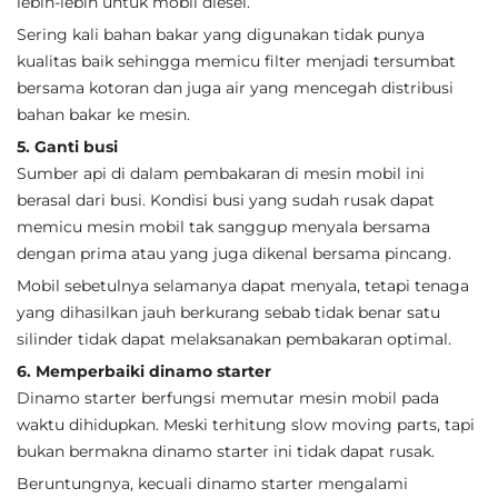
lebih-lebih untuk mobil diesel.
Sering kali bahan bakar yang digunakan tidak punya
kualitas baik sehingga memicu filter menjadi tersumbat
bersama kotoran dan juga air yang mencegah distribusi
bahan bakar ke mesin.
5. Ganti busi
Sumber api di dalam pembakaran di mesin mobil ini
berasal dari busi. Kondisi busi yang sudah rusak dapat
memicu mesin mobil tak sanggup menyala bersama
dengan prima atau yang juga dikenal bersama pincang.
Mobil sebetulnya selamanya dapat menyala, tetapi tenaga
yang dihasilkan jauh berkurang sebab tidak benar satu
silinder tidak dapat melaksanakan pembakaran optimal.
6. Memperbaiki dinamo starter
Dinamo starter berfungsi memutar mesin mobil pada
waktu dihidupkan. Meski terhitung slow moving parts, tapi
bukan bermakna dinamo starter ini tidak dapat rusak.
Beruntungnya, kecuali dinamo starter mengalami