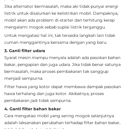
Jika alternator bermasalah, maka aki tidak punyai energi
listrik untuk disalurkan ke kelistrikan mobil. Dampaknya,
mobil akan ada problem di-starter dan terhitung kerap
mengalami mogok sebab suplai listrik terganggu.
Untuk mengatasi hal ini, tak tersedia langkah lain tidak
cuman menggantinya bersama dengan yang baru.
3. Ganti filter udara
Syarat mesin mampu menyala adalah ada pasokan bahan
bakar, pengapian dan juga udara. Jika tidak benar satunya
bermasalah, maka proses pembakaran tak sanggup
menjadi sempurna.
Filter hawa yang kotor dapat membawa dampak pasokan
hawa terhalang dan juga kotor. Akibatnya, proses
pembakaran jadi tidak sempurna.
4. Ganti filter bahan bakar
Cara mengatasi mobil yang sering mogok selanjutnya
adalah laksanakan perubahan terhadap filter bahan bakar,