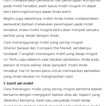
rutin melaksanakan perawatan dan peremajaan komponen
pada mobil tersebut, pasti kasus mobil mogok ini dapat
kecil kemungkinannya dapat Anda alami.
Begitu juga sebaliknya, makin Anda malas melaksanakan
perawatan bahkan melakukan peremajaan pada mobil
tersebut, maka mobil mogok tentu akan menjadi sesuatu
perihal yang ‘akrab’ dengan Anda.
Cara menanggulangi mobil yang sering mogok
Dilansir berasal dari Compare the Market, setidaknya
terdapat 7 langkah menangani mobil yang kerap mogok
ini. Tentu saja sebelum saat lakukan perbaikan, Anda kudu
paham di mana sekitar letak ‘penyakit’ mobil Anda
tersebut. Hal ini terlalu perlu untuk memastikan perbaikan
yang Anda lakukan ini menghasilkan hasil.
1. Ganti aki mobil
Cara menangani mobil yang sering mogok pertama adalah
bersama dengan mengganti baterai alias aki. Seperti yang
diketahui bersama, salah satu penyebab mobil kerap