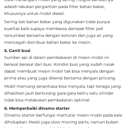
adalah lakukan pergantian pada filter bahan bakar,
khususnya untuk mobil diesel.
Sering kali bahan bakar yang digunakan tidak punyai
kualitas baik supaya membawa dampak filter jadi
tersumbat bersama dengan kotoran dan juga air yang
mencegah distribusi bahan bakar ke mesin.
5. Ganti busi
Sumber api di dalam pembakaran di mesin mobil ini
berasal berasal dari busi. Kondisi busi yang sudah rusak
dapat membuat mesin mobil tak bisa menyala dengan
prima atau yang juga dikenal bersama dengan pincang.
Mobil memang senantiasa bisa menyala, tapi tenaga yang
dihasilkan jauh berkurang gara-gara keliru satu silinder
tidak bisa melakukan pembakaran optimal.
6. Memperbaiki dinamo starter
Dinamo starter berfungsi memutar mesin mobil pada kala
dihidupkan. Meski juga slow moving parts, namun bukan