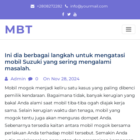
Skip
+2808272282
info@yourmail.com
to
content
MBT
Ini dia berbagai langkah untuk mengatasi
mobil Suzuki yang sering mengalami
masalah.
Admin
0
On Nov 28, 2024
Mobil mogok menjadi keliru satu kasus yang paling dibenci
pemilik kendaraan. Bagaimana tidak, banyak kerugian yang
bakal Anda alami saat mobil tiba-tiba ogah diajak kerja
sama. Selain kerugian waktu dan tenaga, mobil yang
mogok tentu juga akan menguras dompet Anda.
Sebenarnya tersedia kaitan antara mobil mogok bersama
perlakuan Anda terhadap mobil tersebut. Semakin Anda