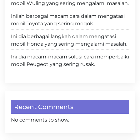
mobil Wuling yang sering mengalami masalah.
Inilah berbagai macam cara dalam mengatasi
mobil Toyota yang sering mogok.
Ini dia berbagai langkah dalam mengatasi
mobil Honda yang sering mengalami masalah.
Ini dia macam-macam solusi cara memperbaiki
mobil Peugeot yang sering rusak.
Recent Comments
No comments to show.