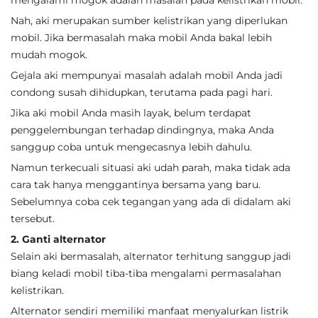
mengalami mogok adalah masalah pada kelistrikan mobil.
Nah, aki merupakan sumber kelistrikan yang diperlukan
mobil. Jika bermasalah maka mobil Anda bakal lebih
mudah mogok.
Gejala aki mempunyai masalah adalah mobil Anda jadi
condong susah dihidupkan, terutama pada pagi hari.
Jika aki mobil Anda masih layak, belum terdapat
penggelembungan terhadap dindingnya, maka Anda
sanggup coba untuk mengecasnya lebih dahulu.
Namun terkecuali situasi aki udah parah, maka tidak ada
cara tak hanya menggantinya bersama yang baru.
Sebelumnya coba cek tegangan yang ada di didalam aki
tersebut.
2. Ganti alternator
Selain aki bermasalah, alternator terhitung sanggup jadi
biang keladi mobil tiba-tiba mengalami permasalahan
kelistrikan.
Alternator sendiri memiliki manfaat menyalurkan listrik