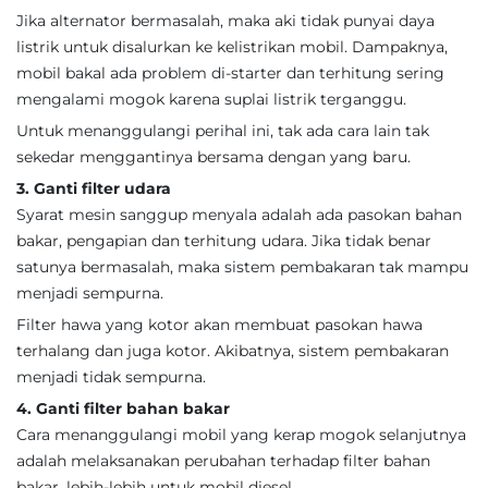
Jika alternator bermasalah, maka aki tidak punyai daya
listrik untuk disalurkan ke kelistrikan mobil. Dampaknya,
mobil bakal ada problem di-starter dan terhitung sering
mengalami mogok karena suplai listrik terganggu.
Untuk menanggulangi perihal ini, tak ada cara lain tak
sekedar menggantinya bersama dengan yang baru.
3. Ganti filter udara
Syarat mesin sanggup menyala adalah ada pasokan bahan
bakar, pengapian dan terhitung udara. Jika tidak benar
satunya bermasalah, maka sistem pembakaran tak mampu
menjadi sempurna.
Filter hawa yang kotor akan membuat pasokan hawa
terhalang dan juga kotor. Akibatnya, sistem pembakaran
menjadi tidak sempurna.
4. Ganti filter bahan bakar
Cara menanggulangi mobil yang kerap mogok selanjutnya
adalah melaksanakan perubahan terhadap filter bahan
bakar, lebih-lebih untuk mobil diesel.