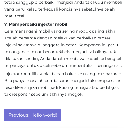
tetap sanggup diperbaiki, menjadi Anda tak kudu membeli
yang baru, kalau terkecuali kondisinya sebetulnya telah
mati total.
7. Memperbaiki injector mobil
Cara menangani mobil yang sering mogok paling akhir
adalah bersama dengan melakukan perbaikan proses
injeksi sekiranya di anggota injector. Komponen ini perlu
penanganan benar-benar tekhnis menjadi sebaiknya tak
dilakukan sendiri, Anda dapat membawa mobil ke bengkel
terpercaya untuk dicek sebelum menentukan penanganan.
Injector memilih suplai bahan bakar ke ruang pembakaran.
Bila punya masalah pembakaran menjadi tak sempurna, ini
bisa dikenali jika mobil jadi kurang tenaga atau pedal gas
tak responsif sebelum akhirnya mogok.
Post
Previous:
Hello world!
navigation