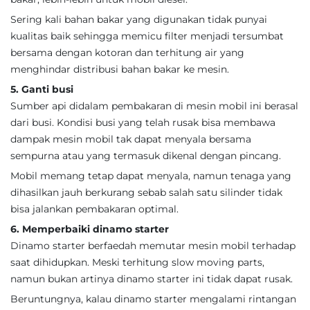
Sering kali bahan bakar yang digunakan tidak punyai
kualitas baik sehingga memicu filter menjadi tersumbat
bersama dengan kotoran dan terhitung air yang
menghindar distribusi bahan bakar ke mesin.
5. Ganti busi
Sumber api didalam pembakaran di mesin mobil ini berasal
dari busi. Kondisi busi yang telah rusak bisa membawa
dampak mesin mobil tak dapat menyala bersama
sempurna atau yang termasuk dikenal dengan pincang.
Mobil memang tetap dapat menyala, namun tenaga yang
dihasilkan jauh berkurang sebab salah satu silinder tidak
bisa jalankan pembakaran optimal.
6. Memperbaiki dinamo starter
Dinamo starter berfaedah memutar mesin mobil terhadap
saat dihidupkan. Meski terhitung slow moving parts,
namun bukan artinya dinamo starter ini tidak dapat rusak.
Beruntungnya, kalau dinamo starter mengalami rintangan